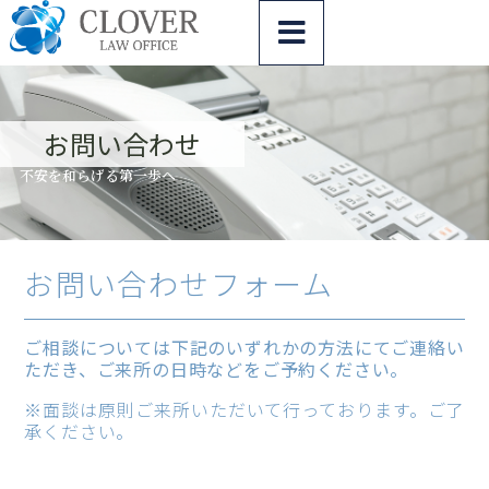
内
容
を
ス
キ
お問い合わせ
ッ
プ
不安を和らげる第一歩へ
お問い合わせフォーム
ご相談については下記のいずれかの方法にてご連絡い
ただき、ご来所の日時などをご予約ください。
※面談は原則ご来所いただいて行っております。ご了
承ください。