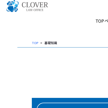
内
容
TOP
を
ス
キッ
TOP
基礎知識
プ