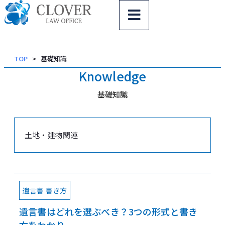
内
容
を
ス
TOP
基礎知識
キッ
Knowledge
プ
基礎知識
土地・建物関連
遺言書 書き方
遺言書はどれを選ぶべき？3つの形式と書き