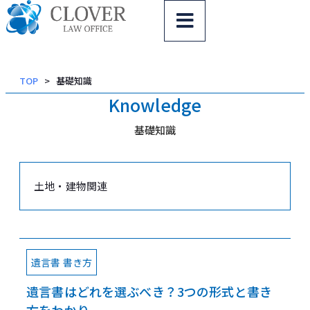
内
容
を
ス
TOP
基礎知識
キッ
Knowledge
プ
基礎知識
土地・建物関連
遺言書 書き方
遺言書はどれを選ぶべき？3つの形式と書き